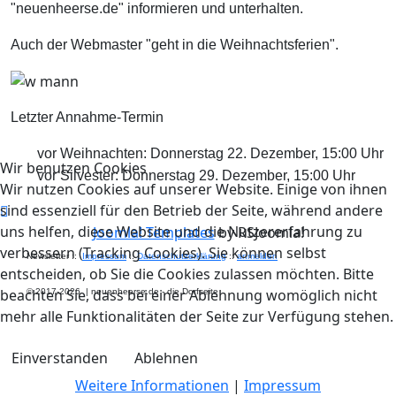
"neuenheerse.de" informieren und unterhalten.
Auch der Webmaster "geht in die Weihnachtsferien".
Letzter Annahme-Termin
vor Weihnachten: Donnerstag 22. Dezember, 15:00 Uhr
Wir benutzen Cookies
vor Silvester: Donnerstag 29. Dezember, 15:00 Uhr
Wir nutzen Cookies auf unserer Website. Einige von ihnen
sind essenziell für den Betrieb der Seite, während andere
uns helfen, diese Website und die Nutzererfahrung zu
Joomla! Templates
by RSJoomla!
verbessern (Tracking Cookies). Sie können selbst
Newsletter ::
Impressum
::
Datenschutzerklärung
::
anmelden
entscheiden, ob Sie die Cookies zulassen möchten. Bitte
beachten Sie, dass bei einer Ablehnung womöglich nicht
© 2017-2026
|
neuenheerse.de - die Dorfseite
mehr alle Funktionalitäten der Seite zur Verfügung stehen.
Einverstanden
Ablehnen
Weitere Informationen
|
Impressum